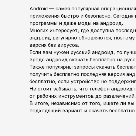
Android — самая популярная операционная
приложения быстро и безопасно. Сегодня 
программы и даже моды на андроид.
Многих интересует, где доступна последн
андроид регулярно обновляются, поэтому
версия без вирусов.
Если вам нужен русский андроид, то лучш
вроде андроид скачать бесплатно на рус
Также популярны запросы скачать бесплат
получить бесплатно последняя версия ан
бесплатно, если устройство не поддержив
Не стоит забывать, что телефон андроид
от рабочих инструментов до развлечений
В итоге, независимо от того, ищете ли в
подходящий вариант и скачать бесплатно 