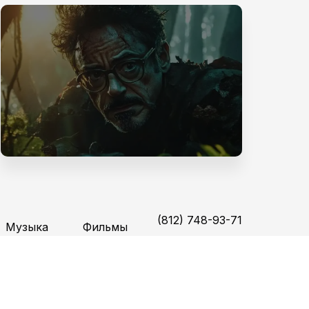
(812) 748-93-71
Музыка
Фильмы