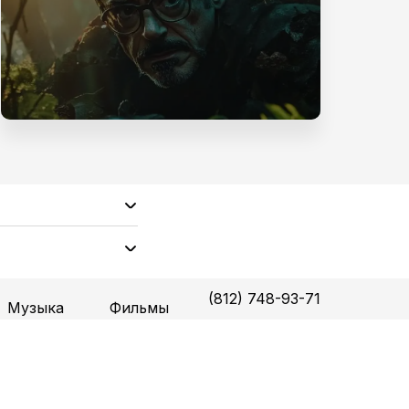
(812) 748-93-71
Музыка
Фильмы
ге, на работе
ьютера или
рмы предлагают
 вокалом двух
овинок поп-