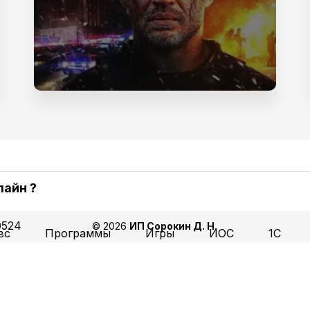
лайн ?
0524
ь музыку онлайн: удобные способы для каждого
© 2026
ИП Сорокин Д. Н.
вс
Программы
Игры
ИОС
1С
музыку можно практически где угодно — дома, в доро
сполнитель
Краткое описание
ятий спортом. Для этого достаточно смартфона, комп
тупом в интернет. Современные музыкальные платфо
ady Gaga, Bruno
Романтичная поп-баллада с мощным
ций самых разных жанров: от классики и джаза до н
ars
звезд мировой сцены.