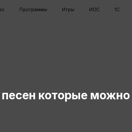
вс
Программы
Игры
ИОС
1С
и песен которые можно